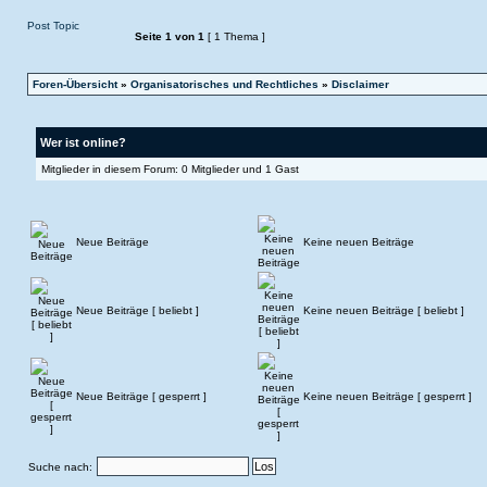
Post Topic
Seite
1
von
1
[ 1 Thema ]
Foren-Übersicht
»
Organisatorisches und Rechtliches
»
Disclaimer
Wer ist online?
Mitglieder in diesem Forum: 0 Mitglieder und 1 Gast
Neue Beiträge
Keine neuen Beiträge
Neue Beiträge [ beliebt ]
Keine neuen Beiträge [ beliebt ]
Neue Beiträge [ gesperrt ]
Keine neuen Beiträge [ gesperrt ]
Suche nach: