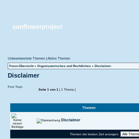
sunflowerproject
Unbeantwortete Themen
|
Aktive Themen
Foren-Übersicht
»
Organisatorisches und Rechtliches
»
Disclaimer
Disclaimer
Post Topic
Seite
1
von
1
[ 1 Thema ]
Themen
Disclaimer
Themen der letzten Zeit anzeigen: