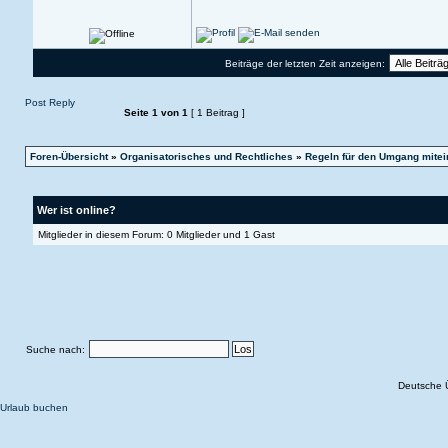
Beiträge der letzten Zeit anzeigen:
Post Reply
Seite
1
von
1
[ 1 Beitrag ]
Foren-Übersicht
»
Organisatorisches und Rechtliches
»
Regeln für den Umgang mitei
Wer ist online?
Mitglieder in diesem Forum: 0 Mitglieder und 1 Gast
Suche nach:
Deutsche 
Urlaub buchen