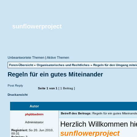
sunflowerproject
Unbeantwortete Themen
|
Aktive Themen
Foren-Übersicht
»
Organisatorisches und Rechtliches
»
Regeln für den Umgang mitei
Regeln für ein gutes Miteinander
Post Reply
Seite
1
von
1
[ 1 Beitrag ]
Druckansicht
Autor
Betreff des Beitrags:
Regeln für ein gutes Miteinande
phpbbadmin
Herzlich Willkommen hi
Administrator
Registriert:
So 20. Jun 2010,
sunflowerproject
00:31
Beiträge:
3